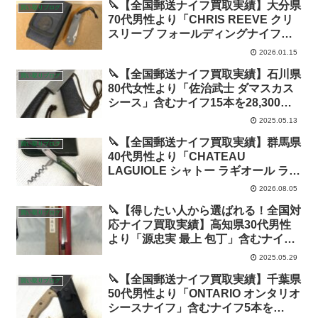
🔪【全国郵送ナイフ買取実績】大分県
買い取りブログ
70代男性より「CHRIS REEVE クリ
スリーブ フォールディングナイフ」
含むナイフ10本を50,500円で高価買
2026.01.15
取！
🔪【全国郵送ナイフ買取実績】石川県
買い取りブログ
80代女性より「佐治武士 ダマスカス
シース」含むナイフ15本を28,300円
(一本あたり1,800円)で高価買取！石
2025.05.13
川でナイフを売却するなら!箱に詰め
🔪【全国郵送ナイフ買取実績】群馬県
て送るだけ！
買い取りブログ
40代男性より「CHATEAU
LAGUIOLE シャトー ラギオール ライ
ヨール ソムリエナイフ」含むナイフ4
2026.08.05
本を21,500円で高価買取！
🔪【得したい人から選ばれる！全国対
買い取りブログ
応ナイフ買取実績】高知県30代男性
より「源忠実 最上 包丁」含むナイフ1
本を45,000円(一本あたり45,000円)で
2025.05.29
高価買取！高知でナイフを買取に出す
🔪【全国郵送ナイフ買取実績】千葉県
なら!相見積も負けません！
買い取りブログ
50代男性より「ONTARIO オンタリオ
シースナイフ」含むナイフ5本を