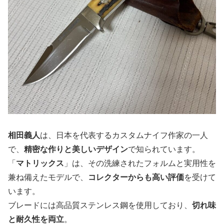
相田義人
は、日本を代表するカスタムナイフ作家の一人
で、
精密な作りと美しいデザイン
で知られています。
「
マトリックス
」は、その洗練されたフォルムと実用性を
兼ね備えたモデルで、
コレクターからも高い評価
を受けて
います。
ブレードには高品質ステンレス鋼を使用しており、
切れ味
と耐久性を両立
。