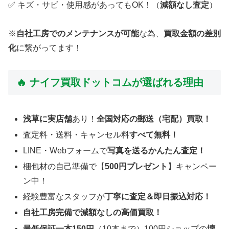
✅ キズ・サビ・使用感があってもOK！（
減額なし査定
）
※
自社工房でのメンテナンスが可能
な為、
買取金額の差別
化
に繋がってます！
🔥 ナイフ買取ドットコムが選ばれる理由
浅草に実店舗
あり！
全国対応の郵送（宅配）買取！
査定料・送料・キャンセル料
すべて無料！
LINE・Webフォームで
写真を送るかんたん査定！
梱包材の自己準備で【
500円プレゼント
】キャンペー
ン中！
経験豊富なスタッフが
丁寧に査定＆即日振込対応！
自社工房完備で減額なしの高価買取！
最低保証一本150円
（10本まで）100円ショップの
壊