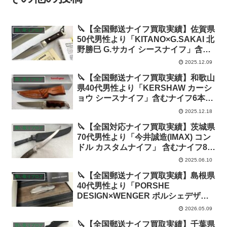
🔪【全国郵送ナイフ買取実績】佐賀県
買い取りブログ
50代男性より「KITANO×G.SAKAI 北
野勝巳 G.サカイ シースナイフ」含む
ナイフ8本を59,000円で高価買取！
2025.12.09
🔪【全国郵送ナイフ買取実績】和歌山
買い取りブログ
県40代男性より「KERSHAW カーシ
ョウ シースナイフ」含むナイフ6本を
43,500円で高価買取！
2025.12.18
🔪【全国対応ナイフ買取実績】茨城県
買い取りブログ
70代男性より「今井誠造(IMAX) コン
ドル カスタムナイフ」 含むナイフ8本
を29,500円(一本あたり3,600円)で高
2025.06.10
価買取！茨城でナイフを売却するな
🔪【全国郵送ナイフ買取実績】島根県
ら!お客様デメリット一切無しの理由
買い取りブログ
40代男性より「PORSHE
をチェック！
DESIGN×WENGER ポルシェデザイ
ン×ウェンガー マルチツールナイフ」
2026.05.09
含むナイフ9本を59,500円で高価買
🔪【全国郵送ナイフ買取実績】千葉県
取！
買い取りブログ