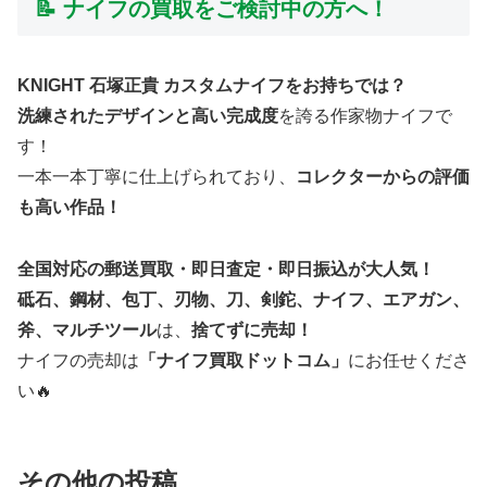
📝 ナイフの買取をご検討中の方へ！
KNIGHT 石塚正貴 カスタムナイフをお持ちでは？
洗練されたデザインと高い完成度
を誇る作家物ナイフで
す！
一本一本丁寧に仕上げられており、
コレクターからの評価
も高い作品！
全国対応の郵送買取・即日査定・即日振込が大人気！
砥石、鋼材、包丁、刃物、刀、剣鉈、ナイフ、エアガン、
斧、マルチツール
は、
捨てずに売却！
ナイフの売却は
「ナイフ買取ドットコム」
にお任せくださ
い🔥
その他の投稿