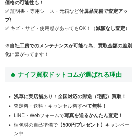
価格の可能性も！
✅ 証明書・専用シース・元箱など
付属品完備で査定アッ
プ!
✅ キズ・サビ・使用感があってもOK！（
減額なし査定
）
※
自社工房でのメンテナンスが可能
な為、
買取金額の差別
化
に繋がってます！
🔥 ナイフ買取ドットコムが選ばれる理由
浅草に実店舗
あり！
全国対応の郵送（宅配）買取！
査定料・送料・キャンセル料
すべて無料！
LINE・Webフォームで
写真を送るかんたん査定！
梱包材の自己準備で【
500円プレゼント
】キャンペー
ン中！