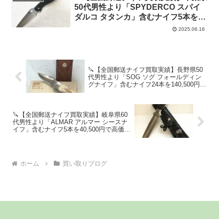
50代男性より「SPYDERCO スパイ
ダルコ タタンカ」含むナイフ5本を
34,500円(一本あたり6,900円)で高価
2025.06.16
買取！千葉でナイフを売却するなら!
お客様デメリット一切無し！
🔪【全国郵送ナイフ買取実績】長野県50
代男性より「SOG ソグ フォールディン
グナイフ」含むナイフ24本を140,500円で
高価買取！
🔪【全国郵送ナイフ買取実績】岐阜県60
代男性より「ALMAR アルマー シースナ
イフ」含むナイフ5本を40,500円で高価買
取！
ホーム
買い取りブログ