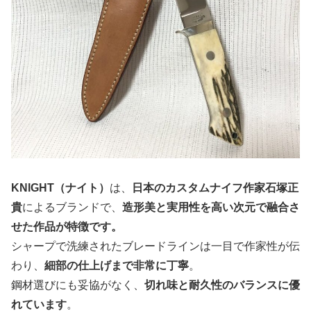
KNIGHT（ナイト）
は、
日本のカスタムナイフ作家石塚正
貴
によるブランドで、
造形美と実用性を高い次元で融合さ
せた作品が特徴です。
シャープで洗練されたブレードラインは一目で作家性が伝
わり、
細部の仕上げまで非常に丁寧
。
鋼材選びにも妥協がなく、
切れ味と耐久性のバランスに優
れています
。