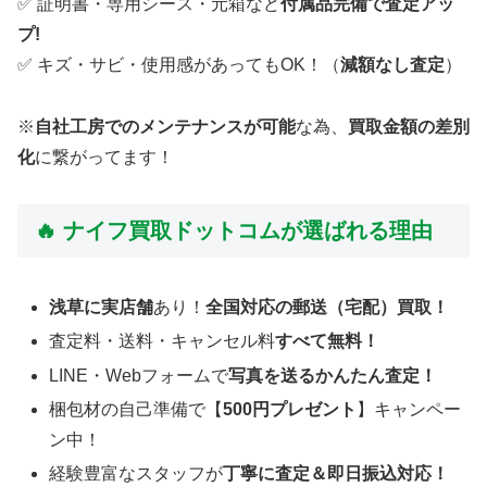
✅ 証明書・専用シース・元箱など
付属品完備で査定アッ
プ!
✅ キズ・サビ・使用感があってもOK！（
減額なし査定
）
※
自社工房でのメンテナンスが可能
な為、
買取金額の差別
化
に繋がってます！
🔥 ナイフ買取ドットコムが選ばれる理由
浅草に実店舗
あり！
全国対応の郵送（宅配）買取！
査定料・送料・キャンセル料
すべて無料！
LINE・Webフォームで
写真を送るかんたん査定！
梱包材の自己準備で【
500円プレゼント
】キャンペー
ン中！
経験豊富なスタッフが
丁寧に査定＆即日振込対応！