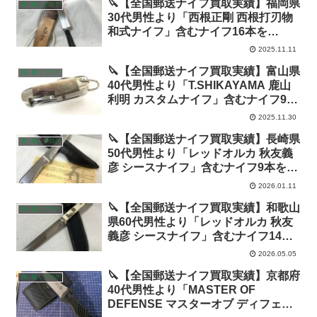
🔪【全国郵送ナイフ買取実績】福岡県
買い取りブログ
30代男性より「西根正剛 西根打刃物
和式ナイフ」含むナイフ16本を
144,500円で高価買取！
2025.11.11
🔪【全国郵送ナイフ買取実績】富山県
買い取りブログ
40代男性より「T.SHIKAYAMA 鹿山
利明 カスタムナイフ」含むナイフ9本
を60,500円で高価買取！
2025.11.30
🔪【全国郵送ナイフ買取実績】長崎県
買い取りブログ
50代男性より「レッドオルカ 秋友義
彦 シースナイフ」含むナイフ9本を
76,500円で高価買取！
2026.01.11
🔪【全国郵送ナイフ買取実績】和歌山
買い取りブログ
県60代男性より「レッドオルカ 秋友
義彦 シースナイフ」含むナイフ14本
を99,500円で高価買取！
2026.05.05
🔪【全国郵送ナイフ買取実績】京都府
買い取りブログ
40代男性より「MASTER OF
DEFENSE マスターオブ ディフェン