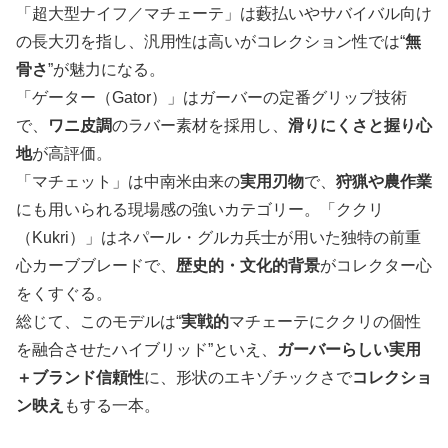
「超大型ナイフ／マチェーテ」は藪払いやサバイバル向け
の長大刃を指し、汎用性は高いがコレクション性では“
無
骨さ
”が魅力になる。
「ゲーター（Gator）」はガーバーの定番グリップ技術
で、
ワニ皮調
のラバー素材を採用し、
滑りにくさと握り心
地
が高評価。
「マチェット」は中南米由来の
実用刃物
で、
狩猟や農作業
にも用いられる現場感の強いカテゴリー。「ククリ
（Kukri）」はネパール・グルカ兵士が用いた独特の前重
心カーブブレードで、
歴史的・文化的背景
がコレクター心
をくすぐる。
総じて、このモデルは“
実戦的
マチェーテにククリの個性
を融合させたハイブリッド”といえ、
ガーバーらしい実用
＋ブランド信頼性
に、形状のエキゾチックさで
コレクショ
ン映え
もする一本。