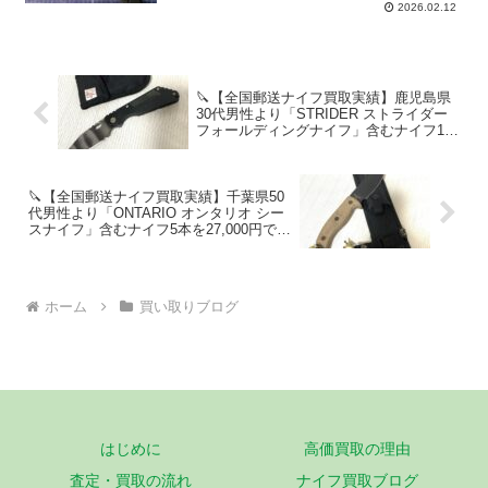
ス フォールディングナイフ」含むナ
2026.02.12
イフ12本を46,500円で高価買取！
🔪【全国郵送ナイフ買取実績】鹿児島県
30代男性より「STRIDER ストライダー
フォールディングナイフ」含むナイフ11
本を245,000円で高価買取！
🔪【全国郵送ナイフ買取実績】千葉県50
代男性より「ONTARIO オンタリオ シー
スナイフ」含むナイフ5本を27,000円で高
価買取！
ホーム
買い取りブログ
はじめに
高価買取の理由
査定・買取の流れ
ナイフ買取ブログ