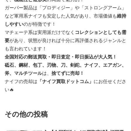
ガーバー製品は「プロディジー」や「ストロングアーム」
など軍用系ナイフも安定した人気があり、市場価値も
維持
しやすい
のが特徴です！
マチェーテ系は実用派だけでなく
コレクションとしても需
要
があり、状態が良ければ十分に再評価されるジャンルと
も言われています！
全国対応の郵送買取・即日査定・即日振込が大人気！
砥石、鋼材、包丁、刃物、刀、剣鉈、ナイフ、エアガン、
斧、マルチツール
は、
捨てずに売却！
ナイフの売却は
「ナイフ買取ドットコム」
にお任せくださ
い🔥
その他の投稿