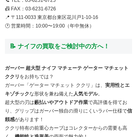
📞 TEL：03-6231-6725
📠 FAX：03-6231-6726
📍 〒111-0033 東京都台東区花川戸1-10-16
🕐 営業時間：10:00〜19:00（年中無休）
📝 ナイフの買取をご検討中の方へ！
ガーバー 超大型 ナイフ マチェーテ ゲーター マチェット
ククリ
をお持ちでは？
ガーバー「ゲーター マチェット ククリ」は、
実用性とエ
キゾチック
な形状を兼ね備えた
人気モデル
。
超大型の刃は
藪払いやアウトドア作業
で高評価を得てお
り、グリップはガーバー独自の滑りにくいラバー仕様で
信
頼感
があります！
ククリ特有の前重心カーブはコレクターからの需要も高
く、
機能性と造形美
の両面で魅力的！