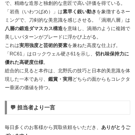
で、精緻な造形と独創的な意匠で高い評価を得ている。
「岩燕（いわつばめ）」は
素早く鋭い動き
を象徴するネー
ミングで、刀剣的な美意識を感じさせる。「渦潮八層」は
八層の鍛造ダマスカス構造
を意味し、渦潮のように複雑で
美しいパターンがブレードに浮かび上がる。
これは
実用強度と芸術的要素
を兼ねた高度な仕上げ。
「RC61」はロックウェル硬さ61を示し、
切れ味保持力に
優れた高硬度仕様
。
総合的に見ると本作は、北野氏の技巧と日本的美意識を体
現した一本であり、
鑑賞・実用
どちらの面からもコレクタ
ー垂涎の価値を持つ。
💬 担当者より一言
毎日多くのお客様から買取依頼をいただき、
ありがとうご