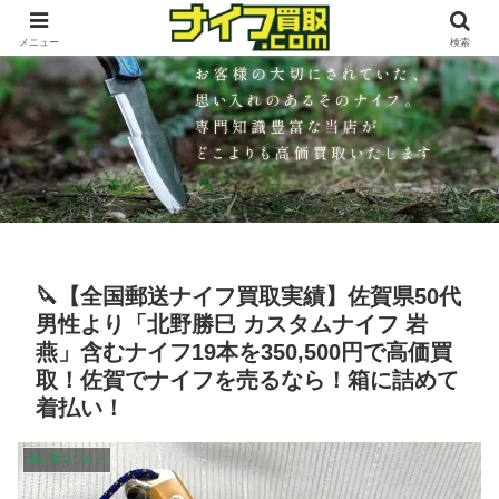
メニュー
検索
🔪【全国郵送ナイフ買取実績】佐賀県50代
男性より「北野勝巳 カスタムナイフ 岩
燕」含むナイフ19本を350,500円で高価買
取！佐賀でナイフを売るなら！箱に詰めて
着払い！
買い取りブログ