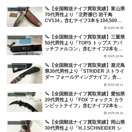
🔪【全国郵送ナイフ買取実績】富山県
買い取りブログ
70代男性より「北野勝巳 岩千鳥
CV134」含むナイフ3本を104,500円
(一本あたり34,800円)で高価買取！富
2025.06.28
山でナイフを売るなら!
🔪【全国郵送ナイフ買取実績】三重県
買い取りブログ
50代男性より「TOPS トップス アパ
ッチファルコン」含むナイフ2本を
31,500円で高価買取！
2025.10.04
🔪【全国郵送ナイフ買取実績】鹿児島
買い取りブログ
県30代男性より「STRIDER ストライ
ダー フォールディングナイフ」含む
ナイフ11本を245,000円で高価買取！
2025.09.11
🔪【全国郵送ナイフ買取実績】愛知県
買い取りブログ
20代男性より「FOX フォックス カラ
ンビットナイフ」含むナイフ2本を
6,000円で高価買取！
2025.09.21
🔪【全国郵送ナイフ買取実績】岡山県
買い取りブログ
30代男性より「H.J.SCHNEIDER シ