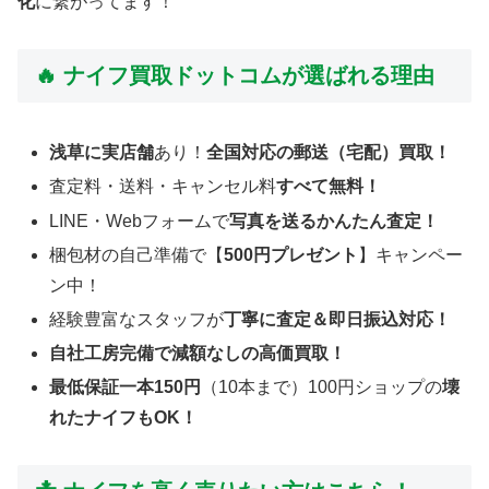
化
に繋がってます！
🔥 ナイフ買取ドットコムが選ばれる理由
浅草に実店舗
あり！
全国対応の郵送（宅配）買取！
査定料・送料・キャンセル料
すべて無料！
LINE・Webフォームで
写真を送るかんたん査定！
梱包材の自己準備で【
500円プレゼント
】キャンペー
ン中！
経験豊富なスタッフが
丁寧に査定＆即日振込対応！
自社工房完備で減額なしの高価買取！
最低保証一本150円
（10本まで）100円ショップの
壊
れたナイフもOK！