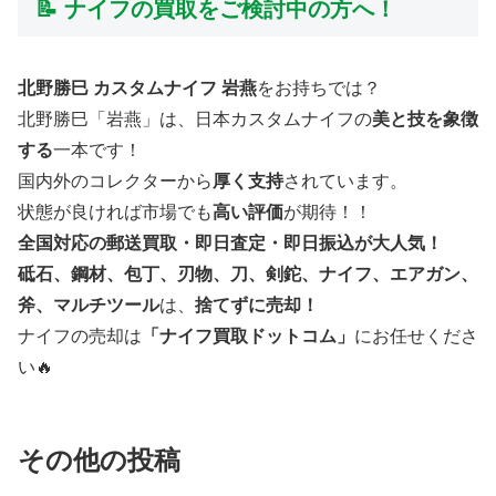
📝 ナイフの買取をご検討中の方へ！
北野勝巳 カスタムナイフ 岩燕
をお持ちでは？
北野勝巳「岩燕」は、日本カスタムナイフの
美と技を象徴
する
一本です！
国内外のコレクターから
厚く支持
されています。
状態が良ければ市場でも
高い評価
が期待！！
全国対応の郵送買取・即日査定・即日振込が大人気！
砥石、鋼材、包丁、刃物、刀、剣鉈、ナイフ、エアガン、
斧、マルチツール
は、
捨てずに売却！
ナイフの売却は
「ナイフ買取ドットコム」
にお任せくださ
い🔥
その他の投稿